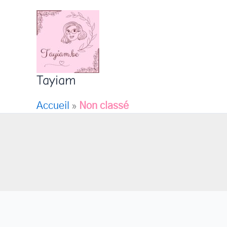
Aller
au
contenu
Tayiam
Accueil
»
Non classé