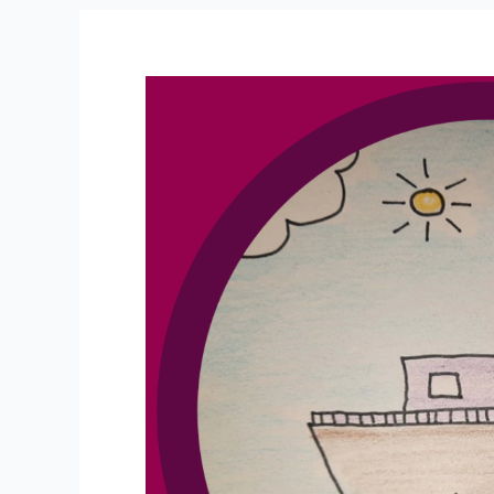
Inktober
2021
–
#3
:
Navire