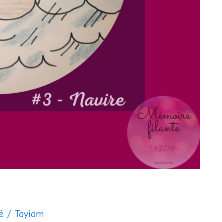
é
/
Tayiam