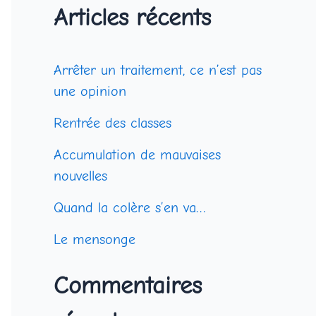
Articles récents
c
h
Arrêter un traitement, ce n’est pas
e
une opinion
r
Rentrée des classes
c
Accumulation de mauvaises
h
nouvelles
e
Quand la colère s’en va…
r
Le mensonge
:
Commentaires