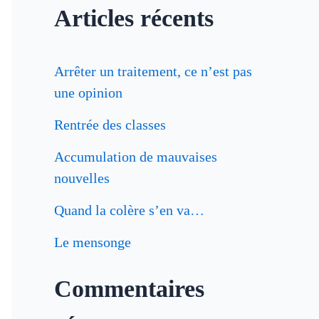
Articles récents
c
h
Arrêter un traitement, ce n’est pas
e
une opinion
r
Rentrée des classes
c
Accumulation de mauvaises
h
nouvelles
e
Quand la colère s’en va…
r
Le mensonge
:
Commentaires