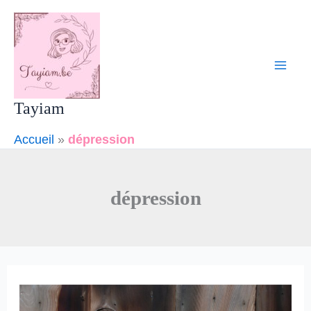
Aller
Mai
au
Men
contenu
Tayiam
Accueil
»
dépression
dépression
Les