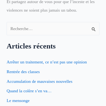
Et partagez autour de vous pour que l’inceste et les
violences ne soient plus jamais un tabou.
R
e
Articles récents
c
h
Arrêter un traitement, ce n’est pas une opinion
e
Rentrée des classes
r
Accumulation de mauvaises nouvelles
c
h
Quand la colère s’en va…
e
Le mensonge