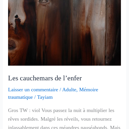
cauchemars
de
l’enfer
Les cauchemars de l’enfer
Laisser un commentaire
/
Adulte
,
Mémoire
traumatique
/
Tayiam
Gros TW : viol Vous passez la nuit à multiplier les
rêves sordides. Malgré les réveils, vous retournez
inlassablement dans ces méandres nauséabonds. Mais