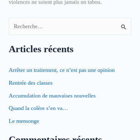
violences ne soient plus jamais un tabou.
R
e
Articles récents
c
h
Arrêter un traitement, ce n’est pas une opinion
e
Rentrée des classes
r
Accumulation de mauvaises nouvelles
c
h
Quand la colère s’en va…
e
Le mensonge
r
Commentaires récents