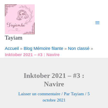
Aller
Mai
au
Men
contenu
Tayiam
Accueil
»
Blog Mémoire filante
»
Non classé
»
Inktober 2021 – #3 : Navire
Inktober 2021 – #3 :
Navire
Laisser un commentaire
/ Par
Tayiam
/
5
octobre 2021