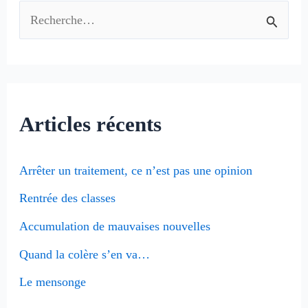
R
e
c
h
Articles récents
e
r
Arrêter un traitement, ce n’est pas une opinion
c
Rentrée des classes
h
e
Accumulation de mauvaises nouvelles
r
Quand la colère s’en va…
Le mensonge
: