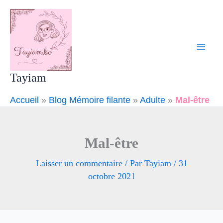
Aller
Mai
au
Men
contenu
Tayiam
Accueil
»
Blog Mémoire filante
»
Adulte
»
Mal-être
Mal-être
Laisser un commentaire
/ Par
Tayiam
/
31
octobre 2021