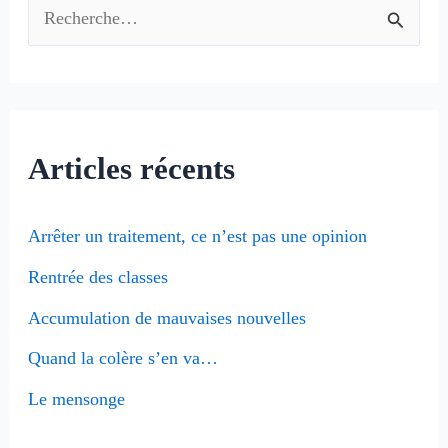
R
e
c
h
Articles récents
e
r
Arrêter un traitement, ce n’est pas une opinion
c
Rentrée des classes
h
e
Accumulation de mauvaises nouvelles
r
Quand la colère s’en va…
Le mensonge
: