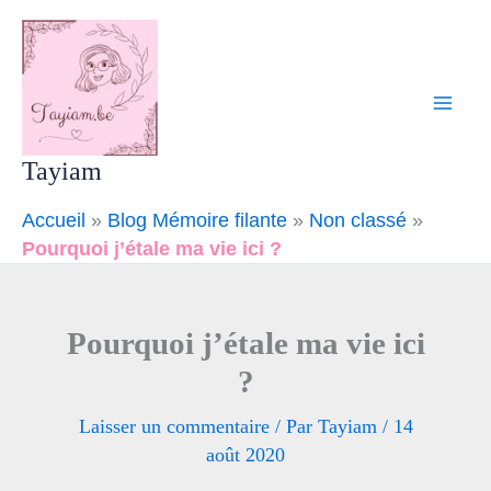
Aller
Mai
au
Men
contenu
Tayiam
Accueil
»
Blog Mémoire filante
»
Non classé
»
Pourquoi j’étale ma vie ici ?
Pourquoi j’étale ma vie ici
?
Laisser un commentaire
/ Par
Tayiam
/
14
août 2020