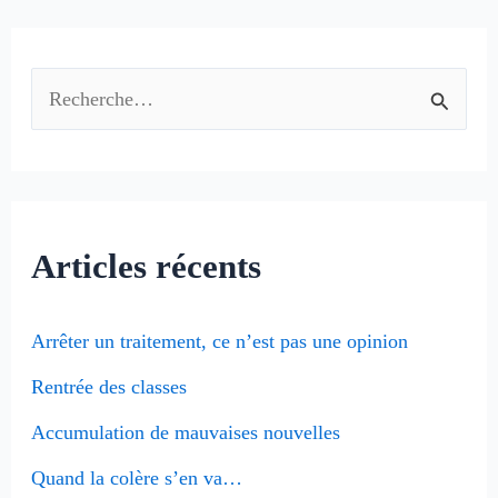
R
e
c
h
Articles récents
e
r
Arrêter un traitement, ce n’est pas une opinion
c
Rentrée des classes
h
e
Accumulation de mauvaises nouvelles
r
Quand la colère s’en va…