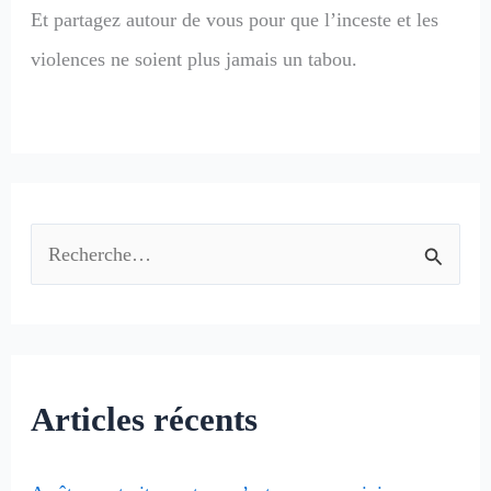
Et partagez autour de vous pour que l’inceste et les
violences ne soient plus jamais un tabou.
R
e
c
h
Articles récents
e
r