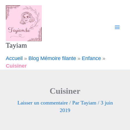
Aller
Mai
au
Men
contenu
Tayiam
Accueil
»
Blog Mémoire filante
»
Enfance
»
Cuisiner
Cuisiner
Laisser un commentaire
/ Par
Tayiam
/
3 juin
2019