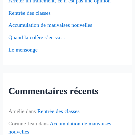
Arrêter un traitement, ce n’est pas une opinion
c
Rentrée des classes
h
e
Accumulation de mauvaises nouvelles
r
Quand la colère s’en va…
Le mensonge
:
Commentaires récents
Amélie
dans
Rentrée des classes
Corinne Jean
dans
Accumulation de mauvaises
nouvelles